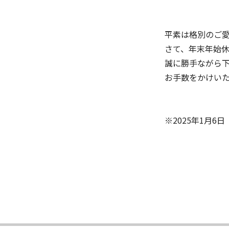
平素は格別のご
さて、年末年始
誠に勝手ながら
お手数をかけい
※2025年1月